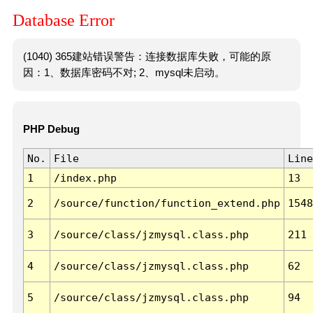
Database Error
(1040) 365建站错误警告：连接数据库失败，可能的原
因：1、数据库密码不对; 2、mysql未启动。
PHP Debug
No.
File
Line
1
/index.php
13
2
/source/function/function_extend.php
1548
3
/source/class/jzmysql.class.php
211
4
/source/class/jzmysql.class.php
62
5
/source/class/jzmysql.class.php
94