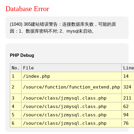
Database Error
(1040) 365建站错误警告：连接数据库失败，可能的原
因：1、数据库密码不对; 2、mysql未启动。
PHP Debug
No.
File
Line
1
/index.php
14
2
/source/function/function_extend.php
324
3
/source/class/jzmysql.class.php
211
4
/source/class/jzmysql.class.php
62
5
/source/class/jzmysql.class.php
94
6
/source/class/jzmysql.class.php
76