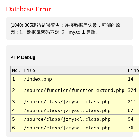
Database Error
(1040) 365建站错误警告：连接数据库失败，可能的原
因：1、数据库密码不对; 2、mysql未启动。
PHP Debug
No.
File
Line
1
/index.php
14
2
/source/function/function_extend.php
324
3
/source/class/jzmysql.class.php
211
4
/source/class/jzmysql.class.php
62
5
/source/class/jzmysql.class.php
94
6
/source/class/jzmysql.class.php
76