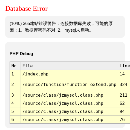
Database Error
(1040) 365建站错误警告：连接数据库失败，可能的原
因：1、数据库密码不对; 2、mysql未启动。
PHP Debug
No.
File
Line
1
/index.php
14
2
/source/function/function_extend.php
324
3
/source/class/jzmysql.class.php
211
4
/source/class/jzmysql.class.php
62
5
/source/class/jzmysql.class.php
94
6
/source/class/jzmysql.class.php
76