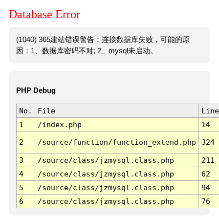
Database Error
(1040) 365建站错误警告：连接数据库失败，可能的原
因：1、数据库密码不对; 2、mysql未启动。
PHP Debug
No.
File
Line
1
/index.php
14
2
/source/function/function_extend.php
324
3
/source/class/jzmysql.class.php
211
4
/source/class/jzmysql.class.php
62
5
/source/class/jzmysql.class.php
94
6
/source/class/jzmysql.class.php
76