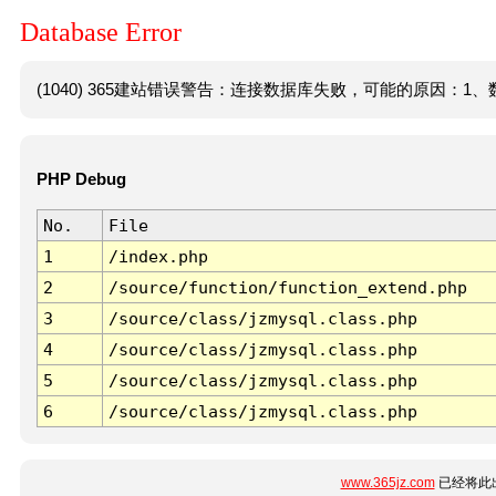
Database Error
(1040) 365建站错误警告：连接数据库失败，可能的原因：1、数
PHP Debug
No.
File
1
/index.php
2
/source/function/function_extend.php
3
/source/class/jzmysql.class.php
4
/source/class/jzmysql.class.php
5
/source/class/jzmysql.class.php
6
/source/class/jzmysql.class.php
www.365jz.com
已经将此