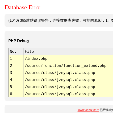
Database Error
(1040) 365建站错误警告：连接数据库失败，可能的原因：1、数
PHP Debug
No.
File
1
/index.php
2
/source/function/function_extend.php
3
/source/class/jzmysql.class.php
4
/source/class/jzmysql.class.php
5
/source/class/jzmysql.class.php
6
/source/class/jzmysql.class.php
www.365jz.com
已经将此