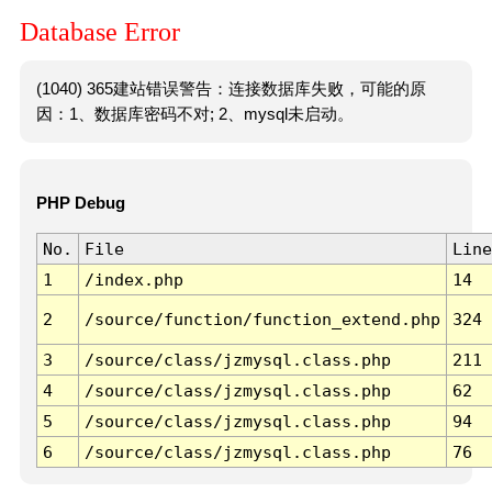
Database Error
(1040) 365建站错误警告：连接数据库失败，可能的原
因：1、数据库密码不对; 2、mysql未启动。
PHP Debug
No.
File
Line
1
/index.php
14
2
/source/function/function_extend.php
324
3
/source/class/jzmysql.class.php
211
4
/source/class/jzmysql.class.php
62
5
/source/class/jzmysql.class.php
94
6
/source/class/jzmysql.class.php
76