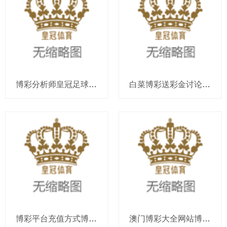
博彩分析师皇冠足球改单平台出租_1992年, 南斯拉夫解体, 最终辞别为6个国度, 如今哪个混的最佳
白菜博彩送彩金讨论网c罗欧洲杯决赛_北京拆迁讼师：你家房屋拆迁抵偿比东谈主家低的原因，拆迁户应当了解
博彩平台充值方式博彩代理吧（www.kingroulettezonehome.com）
澳门博彩大全网站博彩app架设_英伟达发布东谈主形机器东谈主通用基础模子，黄仁勋：这是AI界限中最令