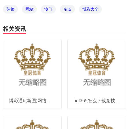
菠菜
网站
澳门
东谈
博彩大全
相关资讯
博彩通b(新图)网络博彩的钱取不出来_追平武磊，奥斯卡24次入围中超MVP候选，此前共4次当选
bet365怎么下载竞技宝是正规博彩吗 | 反俄武装蚁集, 俄军疏导中心被炸穿, 13艘军舰已废,