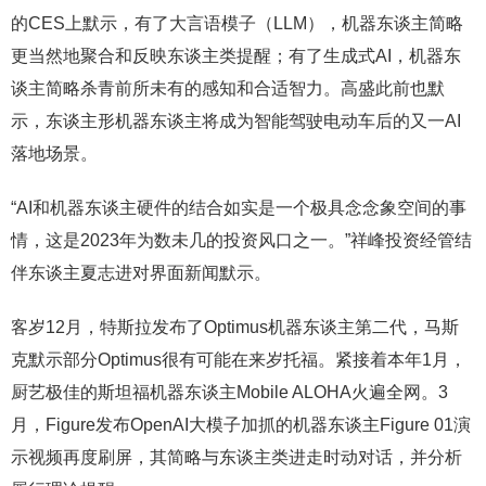
的CES上默示，有了大言语模子（LLM），机器东谈主简略
更当然地聚合和反映东谈主类提醒；有了生成式AI，机器东
谈主简略杀青前所未有的感知和合适智力。高盛此前也默
示，东谈主形机器东谈主将成为智能驾驶电动车后的又一AI
落地场景。
“AI和机器东谈主硬件的结合如实是一个极具念念象空间的事
情，这是2023年为数未几的投资风口之一。”祥峰投资经管结
伴东谈主夏志进对界面新闻默示。
客岁12月，特斯拉发布了Optimus机器东谈主第二代，马斯
克默示部分Optimus很有可能在来岁托福。紧接着本年1月，
厨艺极佳的斯坦福机器东谈主Mobile ALOHA火遍全网。3
月，Figure发布OpenAI大模子加抓的机器东谈主Figure 01演
示视频再度刷屏，其简略与东谈主类进走时动对话，并分析