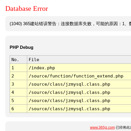
Database Error
(1040) 365建站错误警告：连接数据库失败，可能的原因：1、数
PHP Debug
No.
File
1
/index.php
2
/source/function/function_extend.php
3
/source/class/jzmysql.class.php
4
/source/class/jzmysql.class.php
5
/source/class/jzmysql.class.php
6
/source/class/jzmysql.class.php
www.365jz.com
已经将此