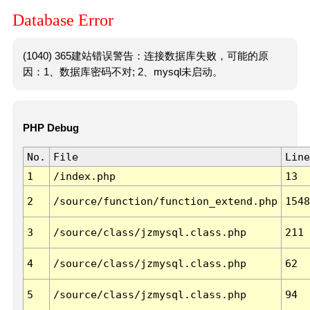
Database Error
(1040) 365建站错误警告：连接数据库失败，可能的原
因：1、数据库密码不对; 2、mysql未启动。
PHP Debug
No.
File
Line
1
/index.php
13
2
/source/function/function_extend.php
1548
3
/source/class/jzmysql.class.php
211
4
/source/class/jzmysql.class.php
62
5
/source/class/jzmysql.class.php
94