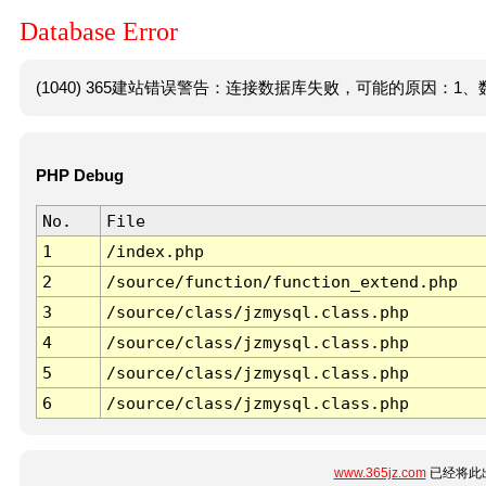
Database Error
(1040) 365建站错误警告：连接数据库失败，可能的原因：1、数
PHP Debug
No.
File
1
/index.php
2
/source/function/function_extend.php
3
/source/class/jzmysql.class.php
4
/source/class/jzmysql.class.php
5
/source/class/jzmysql.class.php
6
/source/class/jzmysql.class.php
www.365jz.com
已经将此