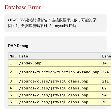
Database Error
(1040) 365建站错误警告：连接数据库失败，可能的原
因：1、数据库密码不对; 2、mysql未启动。
PHP Debug
No.
File
Line
1
/index.php
14
2
/source/function/function_extend.php
324
3
/source/class/jzmysql.class.php
211
4
/source/class/jzmysql.class.php
62
5
/source/class/jzmysql.class.php
94
6
/source/class/jzmysql.class.php
76