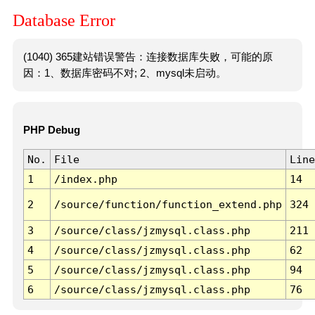
Database Error
(1040) 365建站错误警告：连接数据库失败，可能的原
因：1、数据库密码不对; 2、mysql未启动。
PHP Debug
No.
File
Line
1
/index.php
14
2
/source/function/function_extend.php
324
3
/source/class/jzmysql.class.php
211
4
/source/class/jzmysql.class.php
62
5
/source/class/jzmysql.class.php
94
6
/source/class/jzmysql.class.php
76