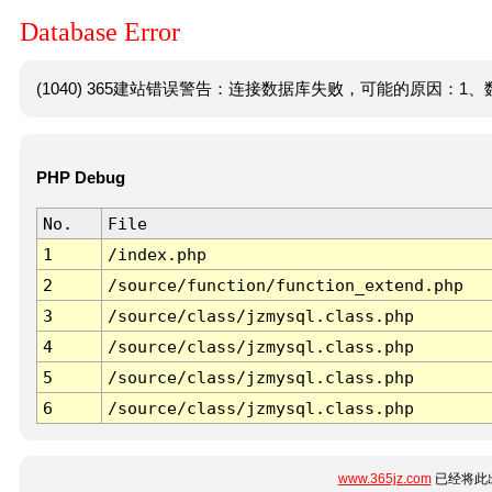
Database Error
(1040) 365建站错误警告：连接数据库失败，可能的原因：1、数
PHP Debug
No.
File
1
/index.php
2
/source/function/function_extend.php
3
/source/class/jzmysql.class.php
4
/source/class/jzmysql.class.php
5
/source/class/jzmysql.class.php
6
/source/class/jzmysql.class.php
www.365jz.com
已经将此