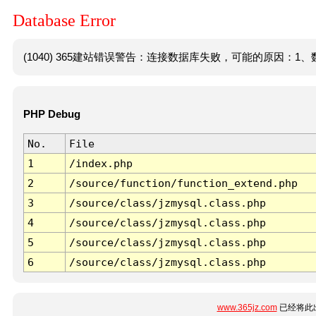
Database Error
(1040) 365建站错误警告：连接数据库失败，可能的原因：1、数
PHP Debug
No.
File
1
/index.php
2
/source/function/function_extend.php
3
/source/class/jzmysql.class.php
4
/source/class/jzmysql.class.php
5
/source/class/jzmysql.class.php
6
/source/class/jzmysql.class.php
www.365jz.com
已经将此