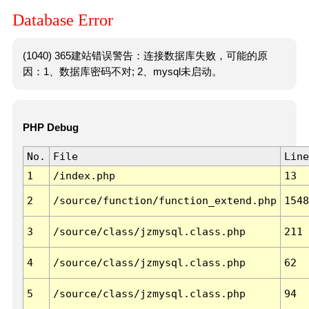
Database Error
(1040) 365建站错误警告：连接数据库失败，可能的原
因：1、数据库密码不对; 2、mysql未启动。
PHP Debug
No.
File
Line
1
/index.php
13
2
/source/function/function_extend.php
1548
3
/source/class/jzmysql.class.php
211
4
/source/class/jzmysql.class.php
62
5
/source/class/jzmysql.class.php
94