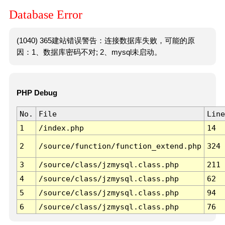
Database Error
(1040) 365建站错误警告：连接数据库失败，可能的原
因：1、数据库密码不对; 2、mysql未启动。
PHP Debug
No.
File
Line
1
/index.php
14
2
/source/function/function_extend.php
324
3
/source/class/jzmysql.class.php
211
4
/source/class/jzmysql.class.php
62
5
/source/class/jzmysql.class.php
94
6
/source/class/jzmysql.class.php
76