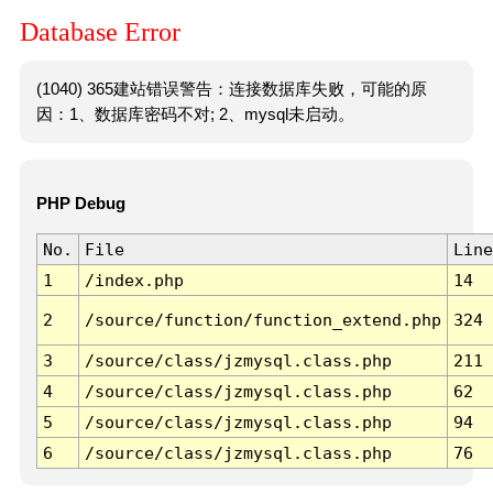
Database Error
(1040) 365建站错误警告：连接数据库失败，可能的原
因：1、数据库密码不对; 2、mysql未启动。
PHP Debug
No.
File
Line
1
/index.php
14
2
/source/function/function_extend.php
324
3
/source/class/jzmysql.class.php
211
4
/source/class/jzmysql.class.php
62
5
/source/class/jzmysql.class.php
94
6
/source/class/jzmysql.class.php
76