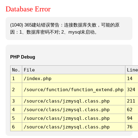
Database Error
(1040) 365建站错误警告：连接数据库失败，可能的原
因：1、数据库密码不对; 2、mysql未启动。
PHP Debug
No.
File
Line
1
/index.php
14
2
/source/function/function_extend.php
324
3
/source/class/jzmysql.class.php
211
4
/source/class/jzmysql.class.php
62
5
/source/class/jzmysql.class.php
94
6
/source/class/jzmysql.class.php
76