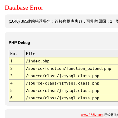
Database Error
(1040) 365建站错误警告：连接数据库失败，可能的原因：1、数
PHP Debug
No.
File
1
/index.php
2
/source/function/function_extend.php
3
/source/class/jzmysql.class.php
4
/source/class/jzmysql.class.php
5
/source/class/jzmysql.class.php
6
/source/class/jzmysql.class.php
www.365jz.com
已经将此