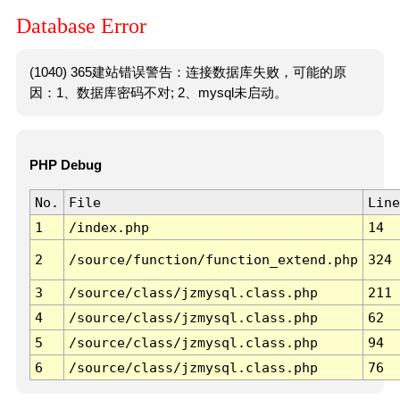
Database Error
(1040) 365建站错误警告：连接数据库失败，可能的原
因：1、数据库密码不对; 2、mysql未启动。
PHP Debug
No.
File
Line
1
/index.php
14
2
/source/function/function_extend.php
324
3
/source/class/jzmysql.class.php
211
4
/source/class/jzmysql.class.php
62
5
/source/class/jzmysql.class.php
94
6
/source/class/jzmysql.class.php
76