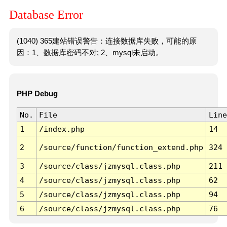
Database Error
(1040) 365建站错误警告：连接数据库失败，可能的原
因：1、数据库密码不对; 2、mysql未启动。
PHP Debug
No.
File
Line
1
/index.php
14
2
/source/function/function_extend.php
324
3
/source/class/jzmysql.class.php
211
4
/source/class/jzmysql.class.php
62
5
/source/class/jzmysql.class.php
94
6
/source/class/jzmysql.class.php
76