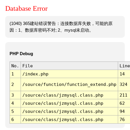
Database Error
(1040) 365建站错误警告：连接数据库失败，可能的原
因：1、数据库密码不对; 2、mysql未启动。
PHP Debug
No.
File
Line
1
/index.php
14
2
/source/function/function_extend.php
324
3
/source/class/jzmysql.class.php
211
4
/source/class/jzmysql.class.php
62
5
/source/class/jzmysql.class.php
94
6
/source/class/jzmysql.class.php
76